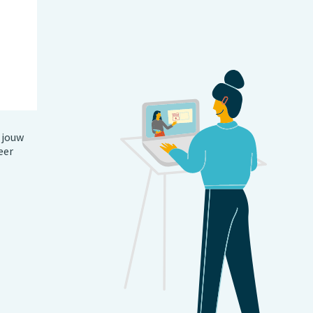
 jouw
eer